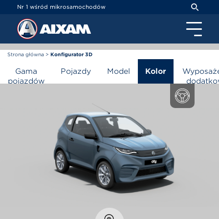
Panel zarządzania plikami cookies
Nr 1 wśród mikrosamochodów
Strona główna
>
Konfigurator 3D
Konfigurator 3D
Gama
Pojazdy
Model
Kolor
Wyposaże
pojazdów
dodatk