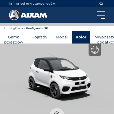
Panel zarządzania plikami cookies
Nr 1 wśród mikrosamochodów
Strona główna
>
Konfigurator 3D
Konfigurator 3D
Gama
Pojazdy
Model
Kolor
Wyposaże
pojazdów
dodatk