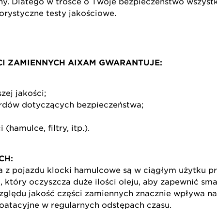
zny. Dlatego w trosce o Twoje bezpieczeństwo wszyst
orystyczne testy jakościowe.
I ZAMIENNYCH AIXAM GWARANTUJE:
ej jakości;
rdów dotyczących bezpieczeństwa;
hamulce, filtry, itp.).
CH:
a z pojazdu klocki hamulcowe są w ciągłym użytku p
u, który oczyszcza duże ilości oleju, aby zapewnić sm
zględu jakość części zamiennych znacznie wpływa na
loatacyjne w regularnych odstępach czasu.