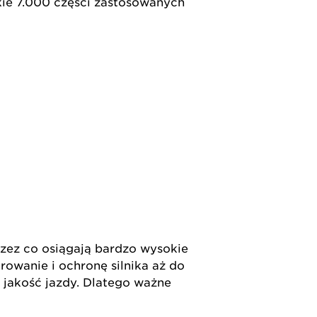
kie 7.000 części zastosowanych
rzez co osiągają bardzo wysokie
arowanie i ochronę silnika aż do
 jakość jazdy. Dlatego ważne