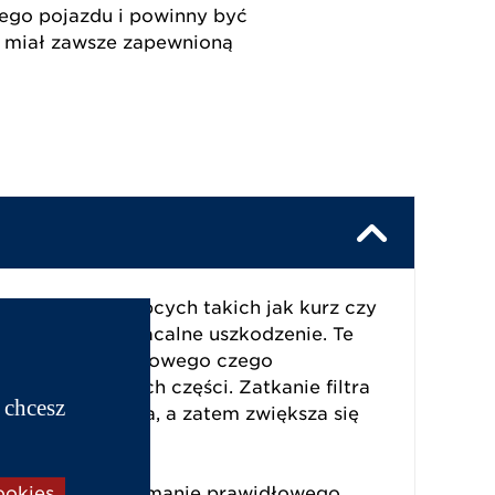
jego pojazdu i powinny być
 miał zawsze zapewnioną
aniu się ciał obcych takich jak kurz czy
ć jego nieodwracalne uszkodzenie. Te
ię do oleju silnikowego czego
 zużycie innych części. Zatkanie filtra
 chcesz
pływu powietrza, a zatem zwiększa się
eń.
ookies
umożliwiają utrzymanie prawidłowego