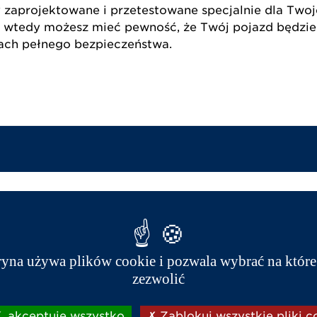
y zaprojektowane i przetestowane specjalnie dla Two
wtedy możesz mieć pewność, że Twój pojazd będzie
ch pełnego bezpieczeństwa.
Filtr powietrza
zapobiega przedostaw
brud do silnika, co może spowodowa
małe cząstki mogą również dostać s
konsekwencją może być przedwczesne
ryna używa plików cookie i pozwala wybrać na które
powoduje również zmniejszenie prze
zezwolić
zużycie paliwa i emisja zanieczyszcz
 akceptuję wszystko
Zablokuj wszystkie pliki c
Oryginalne filtry powietrza Aixam 