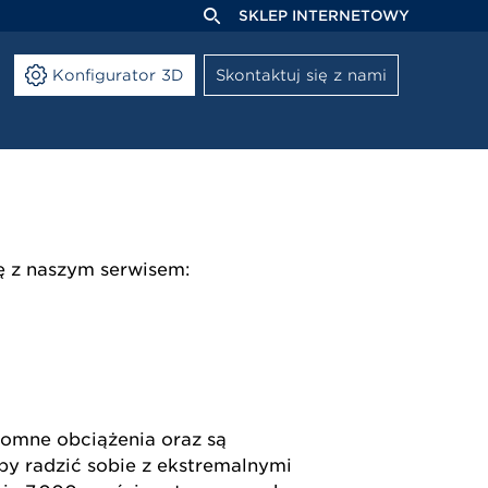
SKLEP INTERNETOWY
Konfigurator 3D
Skontaktuj się z nami
ę z naszym serwisem:
romne obciążenia oraz są
y radzić sobie z ekstremalnymi