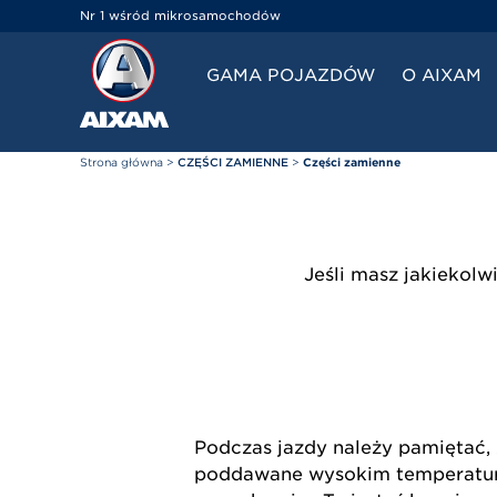
Panel zarządzania plikami cookies
Nr 1 wśród mikrosamochodów
GAMA POJAZDÓW
O AIXAM
Strona główna
>
CZĘŚCI ZAMIENNE
>
Części zamienne
Jeśli masz jakiekol
Podczas jazdy należy pamiętać,
poddawane wysokim temperaturą.