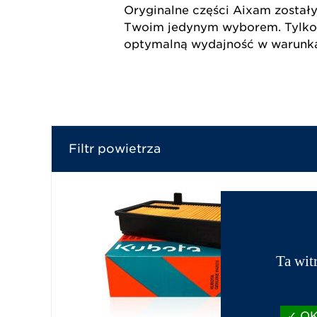
Oryginalne części Aixam został
Twoim jedynym wyborem. Tylko 
optymalną wydajność w warunka
Filtr powietrza
Ta wit
OK,