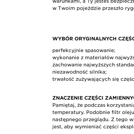
warunkami, a Ty jesteś bezpiec
w Twoim pojeździe przeszło ryg
WYBÓR ORYGINALNYCH CZĘŚC
perfekcyjnie spasowanie;
wykonanie z materiałów najwyższ
zachowanie najwyższych standa
niezawodność silnika;
trwałość zużywających się części (
ZNACZENIE CZĘŚCI ZAMIENNY
Pamiętaj, że podczas korzystani
temperatury. Podobnie filtr olej
następnego przeglądu. Z tego w
jest, aby wymieniać części eksp