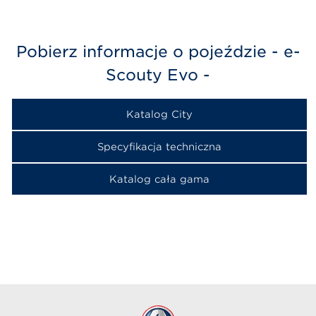
Pobierz informacje o pojeździe - e-
Scouty Evo -
CITY PACK
od 70 700
PLN
Katalog City
Specyfikacja techniczna
Katalog cała gama