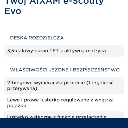
Twój AIXAM e-Scouty
Evo
DESKA ROZDZIELCZA
3,5-calowy ekran TFT z aktywną matrycą
WŁAŚCIWOŚCI JEZDNE I BEZPIECZEŃSTWO
2-biegowe wycieraczki przednie (1 prędkość
przerywana)
Lewe i prawe lusterko regulowane z wnętrza
pojazdu
Lusterko wsteczne z funkcją przełączania
dzień/noc