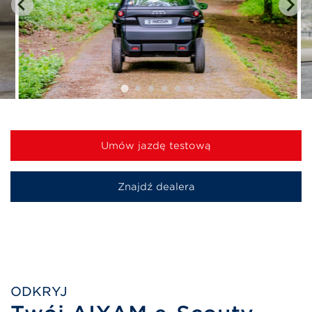
Umów jazdę testową
Znajdź dealera
ODKRYJ