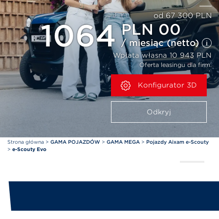
od 67 300 PLN
1064
PLN 00
/ miesiąc (netto)
Wpłata własna 10 943 PLN
Oferta leasingu dla firm.
Konfigurator 3D
Odkryj
Strona główna
>
GAMA POJAZDÓW
>
GAMA MEGA
>
Pojazdy Aixam e-Scouty
>
e-Scouty Evo