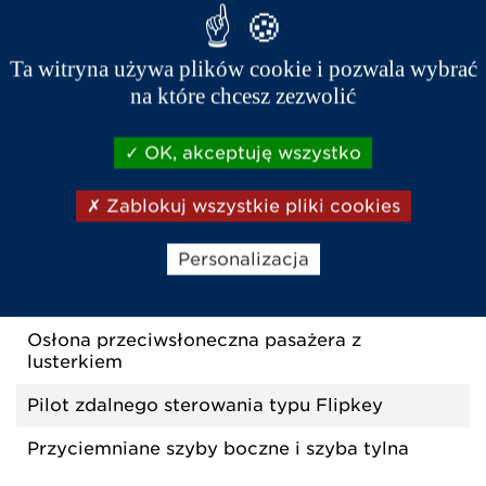
Światła do jazdy dziennej typu LED
Ta witryna używa plików cookie i pozwala wybrać
System ogrzewania, odmrażania i wentylacji o
dużej mocy i 3 prędkościach
na które chcesz zezwolić
OK, akceptuję wszystko
KOMFORT I WYKOŃCZENIE
Zablokuj wszystkie pliki cookies
Czujniki cofania
Elektryczne szyby
Personalizacja
Gniazdo USB
Osłona przeciwsłoneczna pasażera z
lusterkiem
Pilot zdalnego sterowania typu Flipkey
Przyciemniane szyby boczne i szyba tylna