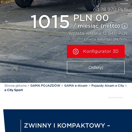
od 78 970 PLN
1015
PLN 00
/ miesiąc (netto)
Wpłata własna 12 840 PLN
Oferta leasingu dla firm.
Konfigurator 3D
Odkryj
Strona główna
>
GAMA POJAZDÓW
>
GAMA e-Aixam
>
Pojazdy Aixam e City
>
e City Sport
ZWINNY I KOMPAKTOWY –