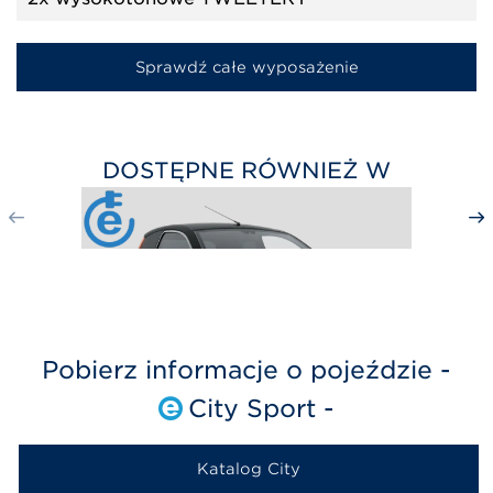
Sprawdź całe wyposażenie
DOSTĘPNE RÓWNIEŻ W
Pobierz informacje o pojeździe -
City Sport -
CITY GTO
od 83 600
PLN
Katalog City