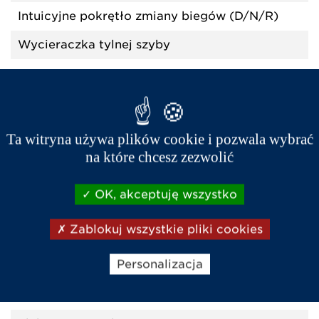
Intuicyjne pokrętło zmiany biegów (D/N/R)
Wycieraczka tylnej szyby
KOMFORT I WYKOŃCZENIE
Ta witryna używa plików cookie i pozwala wybrać
na które chcesz zezwolić
Automatyczny centralny zamek aktywowany
przy prędkości 5 km/h
OK, akceptuję wszystko
Błyszczący czarny dach i osłony słupków
Zablokuj wszystkie pliki cookies
Boczne kratki w zderzakach
Personalizacja
Czujniki cofania
Dodatkowo przyciemniana szyba tylna