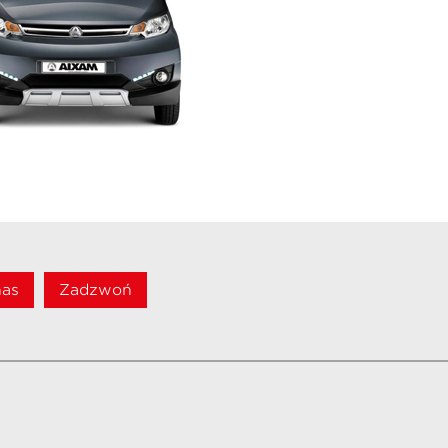
nas
Zadzwoń