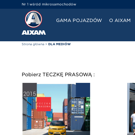
Panel zarządzania plikami cookies
Nr 1 wśród mikrosamochodów
GAMA POJAZDÓW
O AIXAM
Strona główna
>
DLA MEDIÓW
Pobierz TECZKĘ PRASOWĄ :