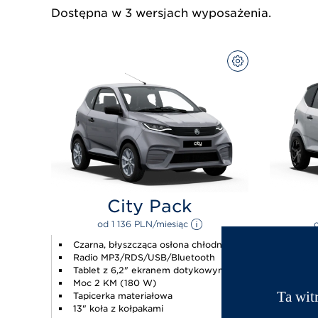
Dostępna w 3 wersjach wyposażenia.
SKONFIGURUJ
City Pack
od 
1 136 
PLN
/miesiąc 
Czarna, błyszcząca osłona chłodnicy
Czarn
Radio MP3/RDS/USB/Bluetooth
3,5" 
Tablet z 6,2" ekranem dotykowym
6,2" 
Moc 2 KM (180 W)
USB/B
Ta wit
Tapicerka materiałowa
Dostę
13" koła z kołpakami
Andro