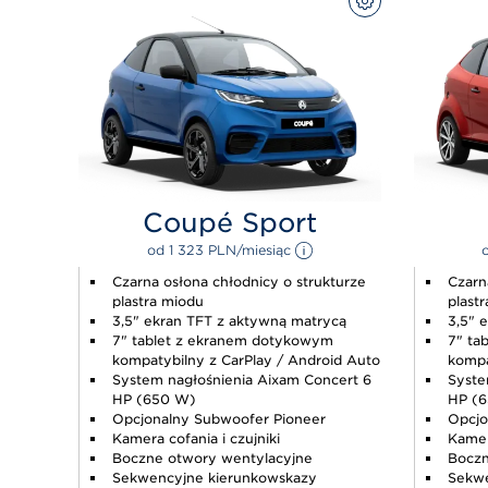
SKONFIGURUJ
Coupé Sport
od 
1 323 
PLN
/miesiąc 
Czarna osłona chłodnicy o strukturze
Czarn
plastra miodu
plast
3,5" ekran TFT z aktywną matrycą
3,5" 
7" tablet z ekranem dotykowym
7" ta
kompatybilny z CarPlay / Android Auto
kompa
System nagłośnienia Aixam Concert 6
Syste
HP (650 W)
HP (
Opcjonalny Subwoofer Pioneer
Opcjo
Kamera cofania i czujniki
Kamera
Boczne otwory wentylacyjne
Boczn
Sekwencyjne kierunkowskazy
Sekwe