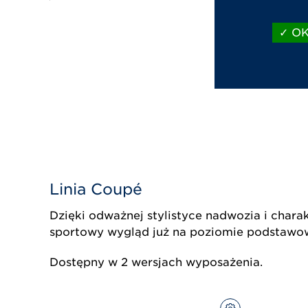
Nagło
(300
Kamera
OK,
Opcjo
Czarn
15" c
Linia Coupé
Dzięki odważnej stylistyce nadwozia i char
sportowy wygląd już na poziomie podstawo
Dostępny w 2 wersjach wyposażenia.