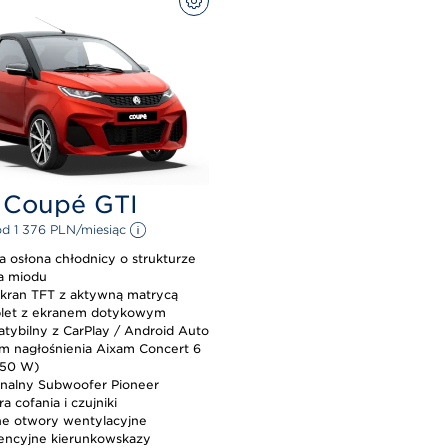
SKONFIGURUJ
Coupé GTI
od 
1 376 
PLN
/miesiąc 
a osłona chłodnicy o strukturze
ra miodu
ekran TFT z aktywną matrycą
blet z ekranem dotykowym
tybilny z CarPlay / Android Auto
m nagłośnienia Aixam Concert 6
650 W)
nalny Subwoofer Pioneer
 cofania i czujniki
e otwory wentylacyjne
ncyjne kierunkowskazy