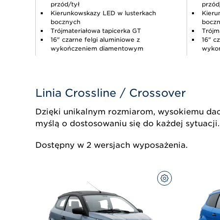
przód/tył
przód
Kierunkowskazy LED w lusterkach
Kieru
bocznych
bocz
Trójmateriałowa tapicerka GT
Trójm
16" czarne felgi aluminiowe z
16" c
wykończeniem diamentowym
wyko
Linia Crossline / Crossover
Dzięki unikalnym rozmiarom, wysokiemu da
myślą o dostosowaniu się do każdej sytuacji.
Dostępny w 2 wersjach wyposażenia.
SKONFIGURUJ