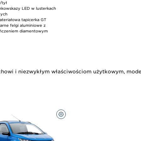
/tył
nkowskazy LED w lusterkach
nych
ateriałowa tapicerka GT
zarne felgi aluminiowe z
ńczeniem diamentowym
chowi i niezwykłym właściwościom użytkowym, mode
SKONFIGURUJ