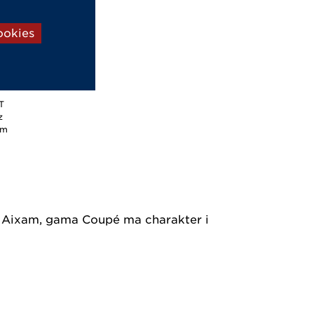
eer
ookies
e
zy
erkach
T
z
ym
i Aixam, gama Coupé ma charakter i