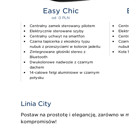
Easy Chic
od  
0 
PLN
Centralny zamek sterowany pilotem
Centr
Elektrycznie sterowane szyby
Elekt
Centralny uchwyt na smartfon
Centr
Czarna tapicerka z ekoskóry typu
Czarn
nubuk z przeszyciami w kolorze jadeitu
nubuk
Zintegrowane głośniki stereo z
Koła 
Bluetooth
Dwukolorowe nadwozie z czarnym
dachem
14-calowe felgi aluminiowe w czarnym
połysku
Linia City
Postaw na prostotę i elegancję, zarówno w m
kompromisów!