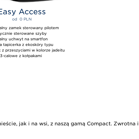
Easy Access
od  
0 
PLN
alny zamek sterowany pilotem
rycznie sterowane szyby
alny uchwyt na smartfon
a tapicerka z ekoskóry typu
 z przeszyciami w kolorze jadeitu
13-calowe z kołpakami
ieście, jak i na wsi, z naszą gamą Compact. Zwrotna 