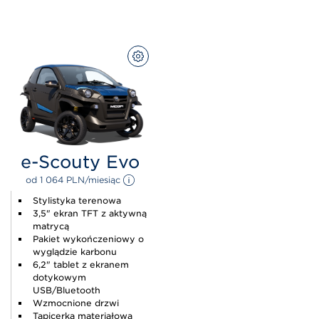
SKONFIGURUJ
e-Scouty Evo
od 
1 064 
PLN
/miesiąc 
Stylistyka terenowa
3,5" ekran TFT z aktywną
matrycą
Pakiet wykończeniowy o
wyglądzie karbonu
6,2" tablet z ekranem
dotykowym
USB/Bluetooth
Wzmocnione drzwi
Tapicerka materiałowa