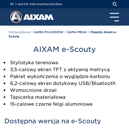
Panel zarządzania plikami cookies
Nr 1 wśród mikrosamochodów
Strona główna
>
GAMA POJAZDÓW
>
GAMA MEGA
>
Pojazdy Aixam e-
Scouty
AIXAM
e-Scouty
Stylistyka terenowa
3,5-calowy ekran TFT z aktywną matrycą
Pakiet wykończenia o wyglądzie karbonu
6,2-calowy ekran dotykowy USB/Bluetooth
Wzmocnione drzwi
Tapicerka materiałowa
15-calowe czarne felgi aluminiowe
Dostępna wersja na e-Scouty