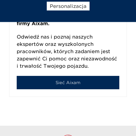
Sieć dealerska i serwisowa Aixam
Personalizacja
obejmująca całą Europę jest
potwierdzeniem najwyższej jakości
firmy Aixam.
Odwiedź nas i poznaj naszych
ekspertów oraz wyszkolonych
pracowników, których zadaniem jest
zapewnić Ci pomoc oraz niezawodność
i trwałość Twojego pojazdu.
Sieć Aixam