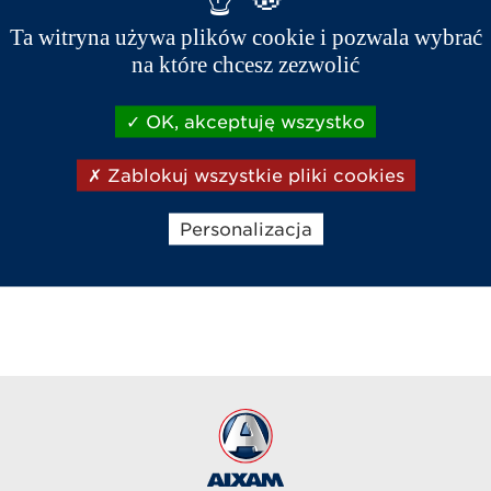
firmy Aixam.
Ta witryna używa plików cookie i pozwala wybrać
Odwiedź nas i poznaj naszych
na które chcesz zezwolić
ekspertów oraz wyszkolonych
pracowników, których zadaniem jest
OK, akceptuję wszystko
zapewnić Ci pomoc oraz niezawodność
i trwałość Twojego pojazdu.
Zablokuj wszystkie pliki cookies
Sieć Aixam
Personalizacja