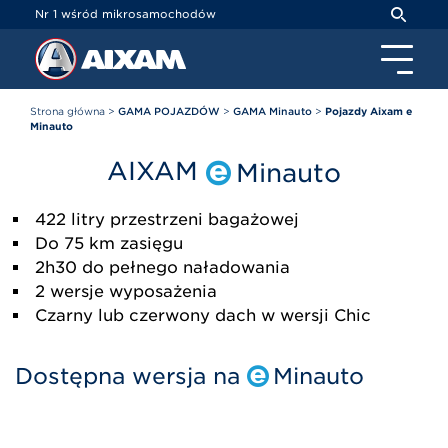
Panel zarządzania plikami cookies
Nr 1 wśród mikrosamochodów
Strona główna
>
GAMA POJAZDÓW
>
GAMA Minauto
>
Pojazdy Aixam e
Minauto
AIXAM
Minauto
422 litry przestrzeni bagażowej
Do 75 km zasięgu
2h30 do pełnego naładowania
2 wersje wyposażenia
Czarny lub czerwony dach w wersji Chic
Dostępna wersja na
Minauto