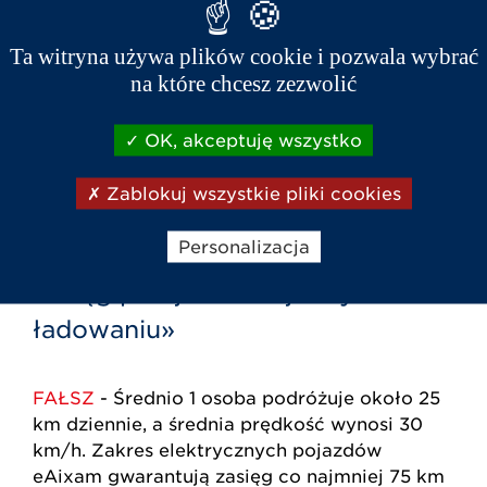
drogowych»
Ta witryna używa plików cookie i pozwala wybrać
FAŁSZ
- odsetek osób prowadzących pojazdy
na które chcesz zezwolić
kat. AM (L6e), którym odebrano prawo jazdy
stanowi we Francji tylko 3,4%, podczas gdy
OK, akceptuję wszystko
odsetek kierowców, którzy nigdy nie
posiadali żadnych uprawnień wynosi 93,4%.
Zablokuj wszystkie pliki cookies
Personalizacja
«Pojazd elektryczny ma mały
zasięg przejazdu na jednym
ładowaniu»
FAŁSZ
- Średnio 1 osoba podróżuje około 25
km dziennie, a średnia prędkość wynosi 30
km/h. Zakres elektrycznych pojazdów
eAixam gwarantują zasięg co najmniej 75 km