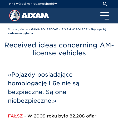
Panel zarządzania plikami cookies
Nr 1 wśród mikrosamochodów
Strona główna
>
GAMA POJAZDÓW
>
AIXAM W POLSCE
>
Najczęściej
zadawane pytania
Received ideas concerning AM-
license vehicles
«Pojazdy posiadające
homologację L6e nie są
bezpieczne. Są one
niebezpieczne.»
FAŁSZ
- W 2009 roku było 82.208 ofiar