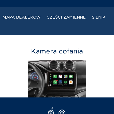
MAPA DEALERÓW
CZĘŚCI ZAMIENNE
SILNIKI
Kamera cofania
wietlenia tablicy rejestracyjnej z tyłu pojazdu. Wid