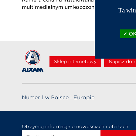
multimedialnym umieszczonym wewnątrz poj
Ta wit
OK,
Sklep internetowy
Napisz do 
Numer 1 w Polsce i Europie
Otrzymuj informacje o nowościach i ofertach