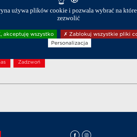
azdu. Kamera występuje jako opcja dodatkowa razem
ryna używa plików cookie i pozwala wybrać na które
zezwolić
02/10/2014
 akceptuję wszystko
Zablokuj wszystkie pliki c
Personalizacja
nas
Zadzwoń