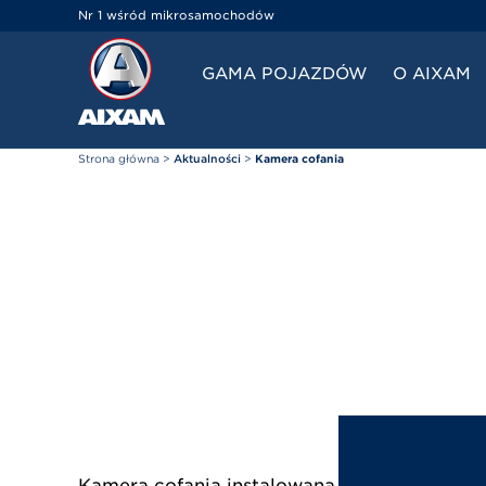
Panel zarządzania plikami cookies
Nr 1 wśród mikrosamochodów
GAMA POJAZDÓW
O AIXAM
Strona główna
>
Aktualności
>
Kamera cofania
Kamera cofania instalowana przy lampce podś