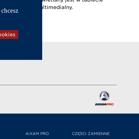
 z tabletem multimedialny.
 chcesz
ookies
AIXAM PRO
CZĘŚCI ZAMIENNE