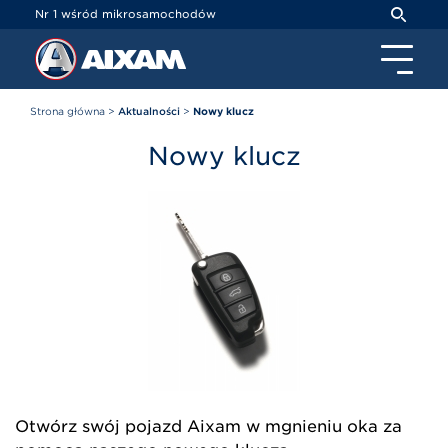
Panel zarządzania plikami cookies
Nr 1 wśród mikrosamochodów
Strona główna
>
Aktualności
>
Nowy klucz
Nowy klucz
Otwórz swój pojazd Aixam w mgnieniu oka za