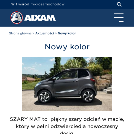
Panel zarządzania plikami cookies
Nr 1 wśród mikrosamochodów
Strona główna
>
Aktualności
>
Nowy kolor
Nowy kolor
SZARY MAT to piękny szary odcień w macie,
który w pełni odzwierciedla nowoczesny
desig.