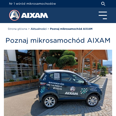
Panel zarządzania plikami cookies
Nr 1 wśród mikrosamochodów
Strona główna
>
Aktualności
>
Poznaj mikrosamochód AIXAM
Poznaj mikrosamochód AIXAM