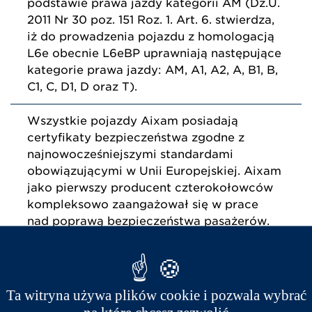
podstawie prawa jazdy kategorii AM (Dz.U.
2011 Nr 30 poz. 151 Roz. 1. Art. 6. stwierdza,
iż do prowadzenia pojazdu z homologacją
L6e obecnie L6eBP uprawniają następujące
kategorie prawa jazdy: AM, A1, A2, A, B1, B,
C1, C, D1, D oraz T).
Wszystkie pojazdy Aixam posiadają
certyfikaty bezpieczeństwa zgodne z
najnowocześniejszymi standardami
obowiązującymi w Unii Europejskiej. Aixam
jako pierwszy producent czterokołowców
kompleksowo zaangażował się w prace
nad poprawą bezpieczeństwa pasażerów.
Mimo, że przepisy tego nie wymagają,
Aixam od 1988 roku poddaje wszystkie
swoje modele próbom zderzeniowym tak,
aby zapewnić maksymalne bezpieczeństwo
Ta witryna używa plików cookie i pozwala wybrać
pasażerów.