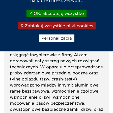
na które chcesz zezwolić
OK, akceptuję wszystko
Pojazdy Aixam cechuje wysoki
poziom bezpieczeństwa czynnego oraz
Zablokuj wszystkie pliki cookies
biernego.
Bezpieczeństwo bierne polega na
Personalizacja
zapewnieniu maksymalnej ochrony
pasażerom w przypadku kolizji. Aby to
osiągnąć inżynierowie z firmy Aixam
opracowali cały szereg nowych rozwiązań
technicznych. W oparciu o przeprowadzane
próby zderzeniowe przednie, boczne oraz
tylne pojazdu (tzw. crash-testy)
wprowadzono między innymi: aluminiową
ramę bezspawową, wzmocnienie czołowe,
wzmocnienie drzwi, wzmocnione
mocowania pasów bezpieczeństwa,
dwustopniowe bezpieczne zamki drzwi oraz