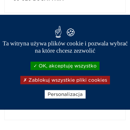
GODZINY PRACY:
Ta witryna używa plików cookie i pozwala wybrać
pon-pt - 8:00-16:00, sobota - nieczynne
na które chcesz zezwolić
OK, akceptuję wszystko
PRODUKTY I USŁUGI
Zablokuj wszystkie pliki cookies
Serwis
Personalizacja
posprzedażowy