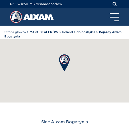
Panel zarządzania plikami cookies
Nr 1 wśród mikrosamochodów
Strona główna
>
MAPA DEALERÓW
>
Poland
>
dolnośląskie
>
Pojazdy Aixam
Bogatynia
Sieć
Aixam
Bogatynia