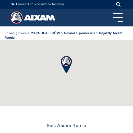
Panel zarządzania plikami cookies
Nr 1 wśród mikrosamochodów
Strona główna
>
MAPA DEALERÓW
>
Poland
>
pomorskie
>
Pojazdy Aixam
Rumia
Sieć
Aixam
Rumia