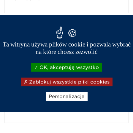
GODZINY PRACY:
Ta witryna używa plików cookie i pozwala wybrać
pon-pt - 8:00-18:00, sobota - 8:00-15:00
na które chcesz zezwolić
OK, akceptuję wszystko
PRODUKTY I USŁUGI
Zablokuj wszystkie pliki cookies
Serwis
Personalizacja
posprzedażowy