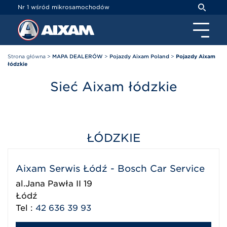
Panel zarządzania plikami cookies
Nr 1 wśród mikrosamochodów
Strona główna
>
MAPA DEALERÓW
>
Pojazdy Aixam Poland
>
Pojazdy Aixam
łódzkie
Sieć Aixam łódzkie
ŁÓDZKIE
Aixam Serwis Łódź - Bosch Car Service
al.Jana Pawła II 19
Łódź
Tel :
42 636 39 93