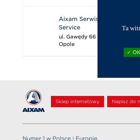
Aixam Serwis Opole - Bosc
Service
Ta wit
ul. Gawędy 66
Opole
OK,
Sklep internetowy
Napisz do 
Numer 1 w Polsce i Europie