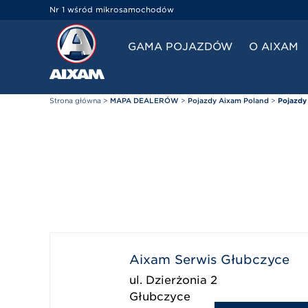
Panel zarządzania plikami cookies
Nr 1 wśród mikrosamochodów
GAMA POJAZDÓW
O AIXAM
Strona główna
>
MAPA DEALERÓW
>
Pojazdy Aixam Poland
>
Pojazdy
Aixam Serwis Głubczyce
ul. Dzierżonia 2
Głubczyce