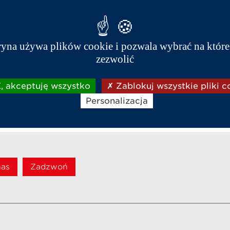
h Car
ryna używa plików cookie i pozwala wybrać na które
Tel :
77 454 13 57
zezwolić
 akceptuję wszystko
Zablokuj wszystkie pliki c
Personalizacja
nas
Zadzwoń