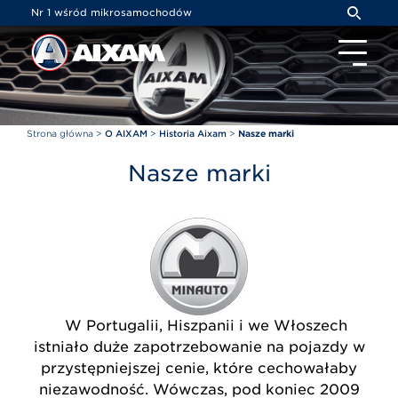
Panel zarządzania plikami cookies
Nr 1 wśród mikrosamochodów
Strona główna
>
O AIXAM
>
Historia Aixam
>
Nasze marki
Nasze marki
W Portugalii, Hiszpanii i we Włoszech
istniało duże zapotrzebowanie na pojazdy w
przystępniejszej cenie, które cechowałaby
niezawodność. Wówczas, pod koniec 2009