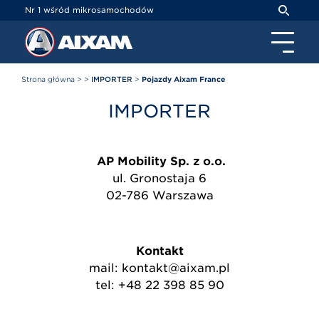
Panel zarządzania plikami cookies
Nr 1 wśród mikrosamochodów
Strona główna
>
>
IMPORTER
>
Pojazdy Aixam France
IMPORTER
AP Mobility Sp. z o.o.
ul. Gronostaja 6
02-786 Warszawa
Kontakt
mail: kontakt@aixam.pl
tel: +48 22 398 85 90