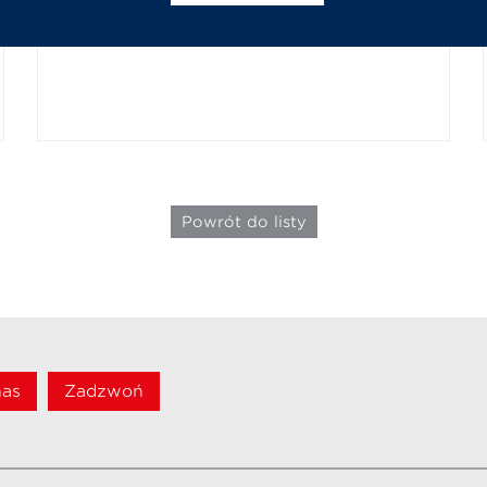
pon-pt - 8:00-20:00, sobota - 8:00-14:00
Powrót do listy
nas
Zadzwoń