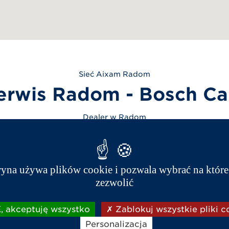
Sieć
Aixam
Radom
erwis Radom - Bosch Car
Dealer w Radom
Trasa
48 331 73 44
Kontakt
ryna używa plików cookie i pozwala wybrać na które
zezwolić
GODZINY PRACY:
 akceptuję wszystko
Zablokuj wszystkie pliki c
Personalizacja