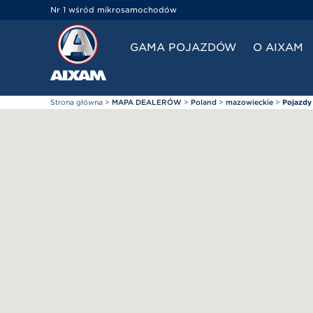
Panel zarządzania plikami cookies
Nr 1 wśród mikrosamochodów
GAMA POJAZDÓW
O AIXAM
Strona główna
>
MAPA DEALERÓW
>
Poland
>
mazowieckie
>
Pojazdy