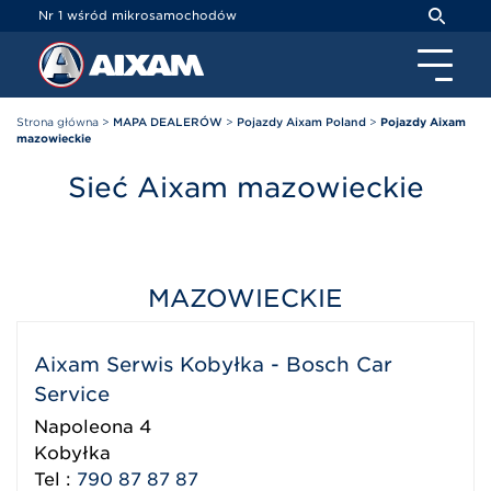
Panel zarządzania plikami cookies
Nr 1 wśród mikrosamochodów
Strona główna
>
MAPA DEALERÓW
>
Pojazdy Aixam Poland
>
Pojazdy Aixam
mazowieckie
Sieć Aixam mazowieckie
MAZOWIECKIE
Aixam Serwis Kobyłka - Bosch Car
Service
Napoleona 4
Kobyłka
Tel :
790 87 87 87