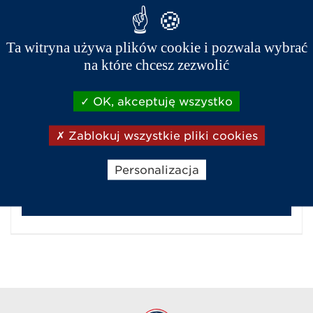
Dowiedź się więcej o dealerze
Ta witryna używa plików cookie i pozwala wybrać
na które chcesz zezwolić
Aixam Serwis Radom - Bosch Car
OK, akceptuję wszystko
Service
ul. Kierzkowska 10a
Zablokuj wszystkie pliki cookies
Radom
Tel :
48 331 73 44
Personalizacja
Dowiedź się więcej o dealerze